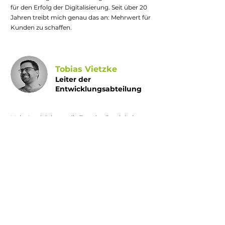
für den Erfolg der Digitalisierung. Seit über 20
Jahren treibt mich genau das an: Mehrwert für
Kunden zu schaffen.
Tobias Vietzke
Leiter der
Entwicklungsabteilung
Mein Antrieb ist es, die Trends, die wir bei
NXTGN erkennen, in sinnvolle Lösungen zu
übersetzen. Hardware, Software, Cloud – all
dies lässt sich nur im Team realisieren. Dafür
stehen mein Team und ich.
Patrick Franke
Founder & CEO