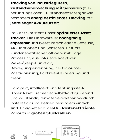
Tracking von Industriegütern,
Zustandsüberwachung mit Sensoren
(z. B.
berührungslosen Füllstandssensoren) sowie
besonders
energieeffizientes Tracking
mit
jahrelanger Akkulaufzeit
.
Im Zentrum steht unser
optimierter Asset
Tracker
.
Die Hardware ist
hochgradig
anpassbar
und bietet verschiedene Gehäuse,
Akkuoptionen und Sensoren. Er führt
kundenspezifische Software mit Edge
Processing aus, inklusive adaptiver
Wake-/Sleep-Funktion,
Bewegungserkennung, Multi-Source-
Positionierung, Echtzeit-Alarmierung und
mehr.
Kompakt, intelligent und leistungsstark:
Unser Asset Tracker ist selbstkonfigurierend
und vollständig remote verwaltbar, wodurch
Installation und Betrieb besonders einfach
sind. Er eignet sich ideal für
kosteneffiziente
Rollouts in
großen Stückzahlen
.