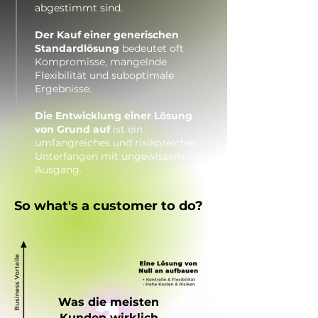
abgestimmt sind.
Der Kauf einer generischen
Standardlösung
bedeutet oft
Kompromisse, mangelnde
Flexibilität und
suboptimale
Ergebnisse.
Die Entwicklung einer Lösung
von Grund auf
ist ein
umfangreiches und
risikoreiches
Unterfangen mit ungewissem
Ausgang
.
So what's a customer to do?
Was die meisten
Kunden wirklich