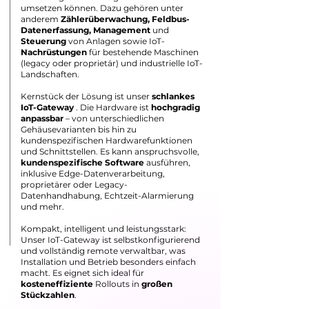
umsetzen können. Dazu gehören unter
anderem
Zählerüberwachung, Feldbus-
Datenerfassung,
Management
und
Steuerung
von Anlagen sowie IoT-
Nachrüstungen
für bestehende Maschinen
(legacy oder proprietär) und industrielle IoT-
Landschaften.
Kernstück der Lösung ist unser
schlankes
IoT-Gateway
. Die Hardware ist
hochgradig
anpassbar
– von unterschiedlichen
Gehäusevarianten bis hin zu
kundenspezifischen Hardwarefunktionen
und Schnittstellen. Es kann anspruchsvolle,
kundenspezifische Software
ausführen,
inklusive Edge-Datenverarbeitung,
proprietärer oder Legacy-
Datenhandhabung, Echtzeit-Alarmierung
und mehr.
Kompakt, intelligent und leistungsstark:
Unser IoT-Gateway ist selbstkonfigurierend
und vollständig remote verwaltbar, was
Installation und Betrieb besonders einfach
macht. Es eignet sich ideal für
kosteneffiziente
Rollouts in
großen
Stückzahlen
.