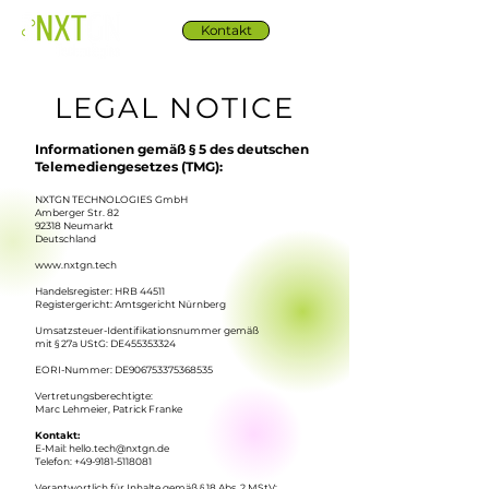
Kontakt
LEGAL NOTICE
Informationen gemäß § 5 des deutschen
Telemediengesetzes (TMG):
NXTGN TECHNOLOGIES GmbH
Amberger Str. 82
92318 Neumarkt
Deutschland
www.nxtgn.tech
Handelsregister: HRB 44511
Registergericht: Amtsgericht Nürnberg
Umsatzsteuer-Identifikationsnummer gemäß
mit § 27a UStG: DE455353324
EORI-Nummer: DE906753375368535
Vertretungsberechtigte:
Marc Lehmeier, Patrick Franke
Kontakt:
E-Mail:
hello.tech@nxtgn.de
Telefon:
+49-9181-5118081
Verantwortlich für Inhalte gemäß § 18 Abs. 2 MStV: